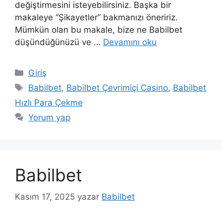
değiştirmesini isteyebilirsiniz. Başka bir
makaleye “Şikayetler” bakmanızı öneririz.
Mümkün olan bu makale, bize ne Babilbet
düşündüğünüzü ve …
Devamını oku
Kategoriler
Giriş
Etiketler
Babilbet
,
Babilbet Çevrimiçi Casino
,
Babilbet
Hızlı Para Çekme
Yorum yap
Babilbet
Kasım 17, 2025
yazar
Babilbet