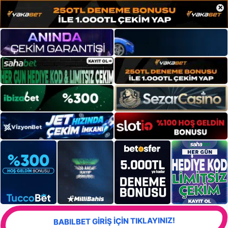
×
BABILBET GİRİŞ İÇİN TIKLAYINIZ!