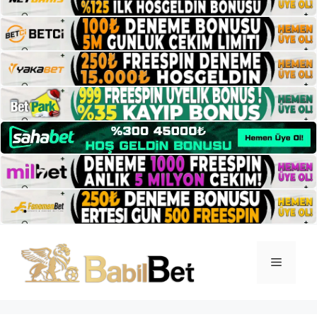
İçeriğe
atla
Menü