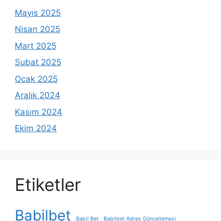
Mayıs 2025
Nisan 2025
Mart 2025
Şubat 2025
Ocak 2025
Aralık 2024
Kasım 2024
Ekim 2024
Etiketler
Babilbet
Babil Bet
Babilbet Adres Güncellemesi