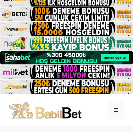
İçeriğe
atla
Menü