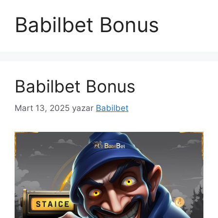
Babilbet Bonus
Babilbet Bonus
Mart 13, 2025
yazar
Babilbet