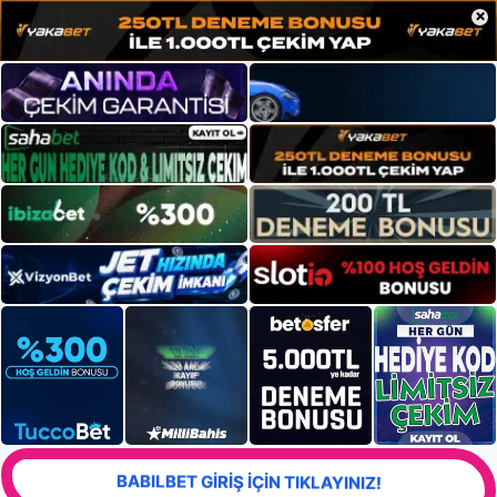
×
BABILBET GİRİŞ İÇİN TIKLAYINIZ!