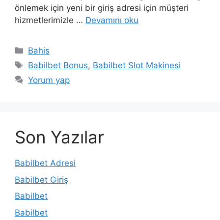
önlemek için yeni bir giriş adresi için müşteri
hizmetlerimizle …
Devamını oku
Kategoriler
Bahis
Etiketler
Babilbet Bonus
,
Babilbet Slot Makinesi
Yorum yap
Son Yazılar
Babilbet Adresi
Babilbet Giriş
Babilbet
Babilbet