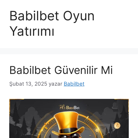
Babilbet Oyun
Yatırımı
Babilbet Güvenilir Mi
Şubat 13, 2025
yazar
Babilbet