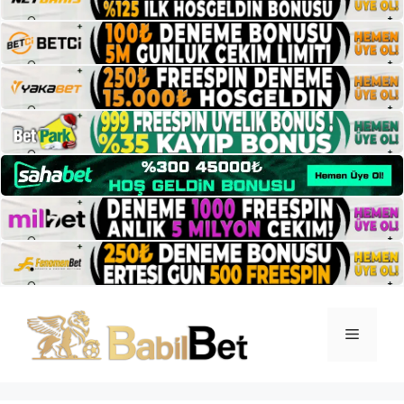
İçeriğe
atla
Menü