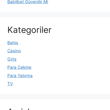
Babilbet Güvenilir Mi
Kategoriler
Bahis
Casino
Giriş
Para Çekme
Para Yatırma
TV