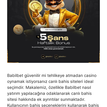
Babilbet güvenilir mi tehlikeye atmadan casino
oynamak istiyorsanız canlı bahis siteleri ideal
seçimdir. Makalemiz, özellikle Babilbet nasıl
yatırım yapılacağına odaklanarak canlı bahis
sitesi hakkında ek ayrıntılar sunmaktadır.
Kullanıcının bahis seçeneklerini kullanarak bahis