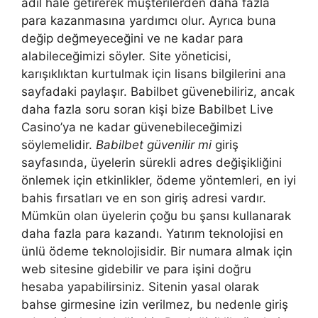
adil hale getirerek müşterilerden daha fazla
para kazanmasına yardımcı olur. Ayrıca buna
değip değmeyeceğini ve ne kadar para
alabileceğimizi söyler. Site yöneticisi,
karışıklıktan kurtulmak için lisans bilgilerini ana
sayfadaki paylaşır. Babilbet güvenebiliriz, ancak
daha fazla soru soran kişi bize Babilbet Live
Casino’ya ne kadar güvenebileceğimizi
söylemelidir.
Babilbet güvenilir mi
giriş
sayfasında, üyelerin sürekli adres değişikliğini
önlemek için etkinlikler, ödeme yöntemleri, en iyi
bahis fırsatları ve en son giriş adresi vardır.
Mümkün olan üyelerin çoğu bu şansı kullanarak
daha fazla para kazandı. Yatırım teknolojisi en
ünlü ödeme teknolojisidir. Bir numara almak için
web sitesine gidebilir ve para işini doğru
hesaba yapabilirsiniz. Sitenin yasal olarak
bahse girmesine izin verilmez, bu nedenle giriş