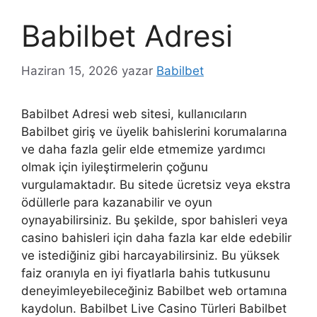
Babilbet Adresi
Haziran 15, 2026
yazar
Babilbet
Babilbet Adresi web sitesi, kullanıcıların
Babilbet giriş ve üyelik bahislerini korumalarına
ve daha fazla gelir elde etmemize yardımcı
olmak için iyileştirmelerin çoğunu
vurgulamaktadır. Bu sitede ücretsiz veya ekstra
ödüllerle para kazanabilir ve oyun
oynayabilirsiniz. Bu şekilde, spor bahisleri veya
casino bahisleri için daha fazla kar elde edebilir
ve istediğiniz gibi harcayabilirsiniz. Bu yüksek
faiz oranıyla en iyi fiyatlarla bahis tutkusunu
deneyimleyebileceğiniz Babilbet web ortamına
kaydolun. Babilbet Live Casino Türleri Babilbet