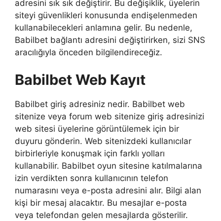
adresini sık sık değiştirir. Bu değişiklik, üyelerin
siteyi güvenlikleri konusunda endişelenmeden
kullanabilecekleri anlamına gelir. Bu nedenle,
Babilbet bağlantı adresini değiştirirken, sizi SNS
aracılığıyla önceden bilgilendireceğiz.
Babilbet Web Kayıt
Babilbet giriş adresiniz nedir. Babilbet web
sitenize veya forum web sitenize giriş adresinizi
web sitesi üyelerine görüntülemek için bir
duyuru gönderin. Web sitenizdeki kullanıcılar
birbirleriyle konuşmak için farklı yolları
kullanabilir. Babilbet oyun sitesine katılmalarına
izin verdikten sonra kullanıcının telefon
numarasını veya e-posta adresini alır. Bilgi alan
kişi bir mesaj alacaktır. Bu mesajlar e-posta
veya telefondan gelen mesajlarda gösterilir.