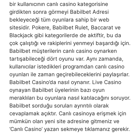
bir kullanıcının canlı casino kategorisine
girdikten sonra görmeyi Babilbet Adresi
bekleyeceği tüm oyunlara sahip bir web
sitesidir. Pokere, Babilbet Rulet, Baccarat ve
Blackjack gibi kategorilerde de aktiftir, bu da
çok çalıştığı ve rakiplerini yenmeyi başardığı için.
Babilbet müşterilerin canlı casino oynarken
tartışabileceği dört oyunu var. Aynı zamanda,
kullanıcılar istedikleri programdan canlı casino
oyunları ile zaman geçirebileceklerini paylaşırlar.
Babilbet Casino’da nasıl oynanır. Live Casino
oynayan Babilbet üyelerinin bazı oyun
meraklıları bu oyunlara nasıl katılacağını soruyor.
Babilbet sorduğu soruları ayrıntılı olarak
cevaplamak açıktır. Canlı casinoya erişmek için
mümkün olan yeni site adresine gitmeniz ve
‘Canlı Casino’ yazan sekmeye tıklamanız gerekir.