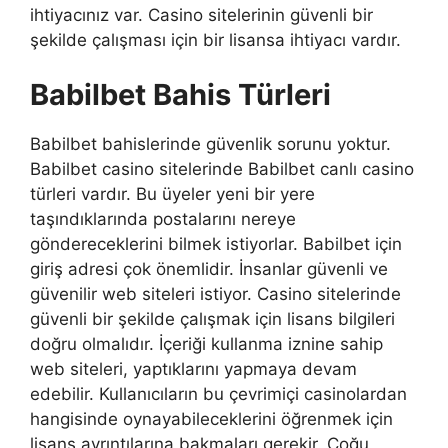
ihtiyacınız var. Casino sitelerinin güvenli bir
şekilde çalışması için bir lisansa ihtiyacı vardır.
Babilbet Bahis Türleri
Babilbet bahislerinde güvenlik sorunu yoktur.
Babilbet casino sitelerinde Babilbet canlı casino
türleri vardır. Bu üyeler yeni bir yere
taşındıklarında postalarını nereye
göndereceklerini bilmek istiyorlar. Babilbet için
giriş adresi çok önemlidir. İnsanlar güvenli ve
güvenilir web siteleri istiyor. Casino sitelerinde
güvenli bir şekilde çalışmak için lisans bilgileri
doğru olmalıdır. İçeriği kullanma iznine sahip
web siteleri, yaptıklarını yapmaya devam
edebilir. Kullanıcıların bu çevrimiçi casinolardan
hangisinde oynayabileceklerini öğrenmek için
lisans ayrıntılarına bakmaları gerekir. Çoğu