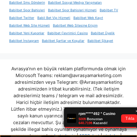
Babilbet Sms Gönderin
Babilbet Sosyal Medya Yarışmaları
Babilbet Spor Bahisleri
Babilbet Spor Bahisleri Hizmeti
Babilbet TV
Babilbet Twitter
Babil Bet Vip Hizmeti
Babilbet Web Kayıt
Babilbet Web Site Hizmeti
Babilbet Web Sitesine Erişim
Babilbet Yeni Kuponlar
Babilbet Çevrimiçi Casino
Babilbet Üyelik
Babilbet İnstagram
Babilbet Şartlar ve Koşullar
Babilbet Şikayet
Avrasya'nın en büyük reklam platformunda olmak için
Microsoft Teams:
reklam@avrasyamarketing.com
adresimizden veya Telegram: @Avrasyamarketing
adresimizden irtibat kurabilirsiniz. (Tek iletişim
adreslerimiz teams / telegram ve mail adresimizdir.
Harici hiçbir iletişim adresimiz bulunmamaktadır.
Lütfen itibar etmeyiniz.) Türkiye yasalarına göre 7258
sayılı kanun uyarınca yasa dışı bahis oynamanın
cezaları mevcuttur. Şu an bulunduğunuz site hiç bir
şekilde illegal bahis oyunları oynatmıyor ve oynamaya
aracı olmuyordur.
betadonis
|
1000xbet
|
viploby
|